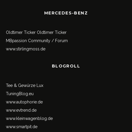
MERCEDES-BENZ
Oldtimer Ticker
Oldtimer Ticker
MBpassion Community / Forum
www.stirlingmoss.de
BLOGROLL
Tee & Gewürze Lux
TuningBlog.eu
www.autophorie.de
www.evtrend.de
www.kleinwagenblog.de
www.smartpit.de