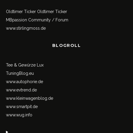
Oldtimer Ticker
Oldtimer Ticker
MBpassion Community / Forum
www.stirlingmoss.de
BLOGROLL
Tee & Gewürze Lux
TuningBlog.eu
www.autophorie.de
www.evtrend.de
www.kleinwagenblog.de
www.smartpit.de
www.wug.info