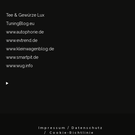
Tee & Gewürze Lux
TuningBlog.eu
www.autophorie.de
www.evtrend.de
www.kleinwagenblog.de
www.smartpit.de
www.wug.info
Impressum / Datenschutz
Cookie-Richtlinie