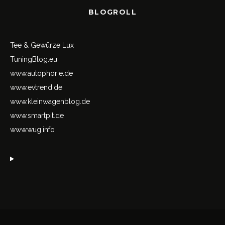
BLOGROLL
Tee & Gewürze Lux
TuningBlog.eu
www.autophorie.de
www.evtrend.de
www.kleinwagenblog.de
www.smartpit.de
www.wug.info