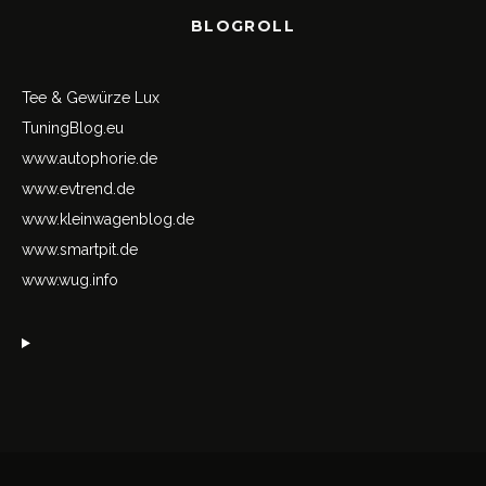
BLOGROLL
Tee & Gewürze Lux
TuningBlog.eu
www.autophorie.de
www.evtrend.de
www.kleinwagenblog.de
www.smartpit.de
www.wug.info