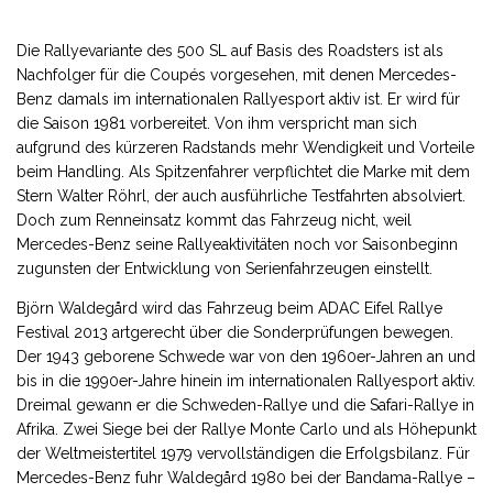
Die Rallyevariante des 500 SL auf Basis des Roadsters ist als
Nachfolger für die Coupés vorgesehen, mit denen Mercedes-
Benz damals im internationalen Rallyesport aktiv ist. Er wird für
die Saison 1981 vorbereitet. Von ihm verspricht man sich
aufgrund des kürzeren Radstands mehr Wendigkeit und Vorteile
beim Handling. Als Spitzenfahrer verpflichtet die Marke mit dem
Stern Walter Röhrl, der auch ausführliche Testfahrten absolviert.
Doch zum Renneinsatz kommt das Fahrzeug nicht, weil
Mercedes-Benz seine Rallyeaktivitäten noch vor Saisonbeginn
zugunsten der Entwicklung von Serienfahrzeugen einstellt.
Björn Waldegård wird das Fahrzeug beim ADAC Eifel Rallye
Festival 2013 artgerecht über die Sonderprüfungen bewegen.
Der 1943 geborene Schwede war von den 1960er-Jahren an und
bis in die 1990er-Jahre hinein im internationalen Rallyesport aktiv.
Dreimal gewann er die Schweden-Rallye und die Safari-Rallye in
Afrika. Zwei Siege bei der Rallye Monte Carlo und als Höhepunkt
der Weltmeistertitel 1979 vervollständigen die Erfolgsbilanz. Für
Mercedes-Benz fuhr Waldegård 1980 bei der Bandama-Rallye –