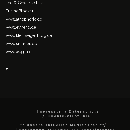
Tee & Gewürze Lux
TuningBlog.eu
www.autophorie.de
www.evtrend.de
www.kleinwagenblog.de
www.smartpit.de
www.wug.info
Impressum / Datenschutz
Cookie-Richtlinie
** Unsere aktuellen Mediadaten **/
|
Änderungen, Irrtümer und Schreibfehler