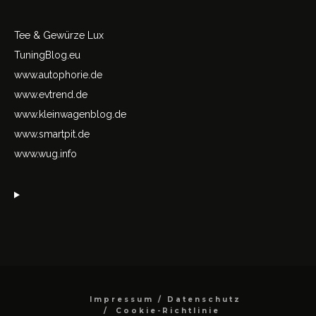
Tee & Gewürze Lux
TuningBlog.eu
www.autophorie.de
www.evtrend.de
www.kleinwagenblog.de
www.smartpit.de
www.wug.info
Impressum / Datenschutz
Cookie-Richtlinie