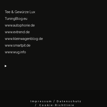
Tee & Gewürze Lux
TuningBlog.eu
www.autophorie.de
www.evtrend.de
www.kleinwagenblog.de
www.smartpit.de
www.wug.info
Impressum / Datenschutz
Cookie-Richtlinie