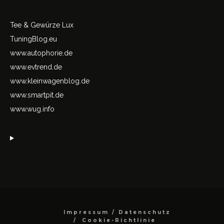
Tee & Gewürze Lux
TuningBlog.eu
www.autophorie.de
www.evtrend.de
www.kleinwagenblog.de
www.smartpit.de
www.wug.info
Impressum / Datenschutz
Cookie-Richtlinie