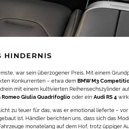
S HINDERNIS
mste, war sein überzogener Preis. Mit einem Grundpr
ekten Konkurrenten – etwa dem
BMW M3 Competitio
ndrein mit einem kultivierten Reihensechszylinder au
a Romeo Giulia Quadrifoglio
oder ein
Audi RS 4
wirk
cht zu teuer für das, was er emotional lieferte – v
baut ist. Händler berichten uns, dass sich das Mode
 Fahrzeuge monatelang auf dem Hof, trotz üppiger Au