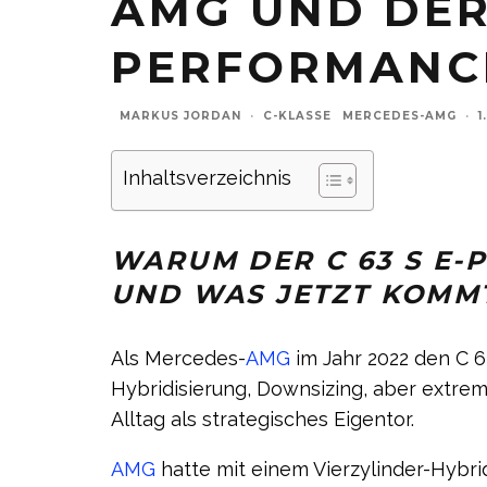
AMG UND DER 
ERFORMANCE
MARKUS JORDAN
·
C-KLASSE
MERCEDES-AMG
·
1
Inhaltsverzeichnis
WARUM DER C 63 S E-
UND WAS JETZT KOMM
Als Mercedes-
AMG
im Jahr 2022 den C 6
Hybridisierung, Downsizing, aber extre
Alltag als strategisches Eigentor.
AMG
hatte mit einem Vierzylinder-Hybrid