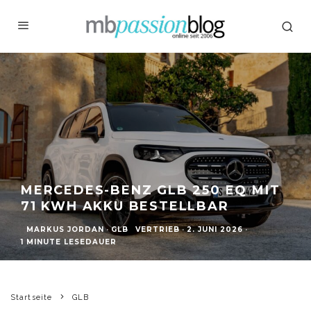
MERCEDES-BENZ GLB 250 EQ MIT
71 KWH AKKU BESTELLBAR
MARKUS JORDAN
·
GLB
VERTRIEB
·
2. JUNI 2026
·
1 MINUTE LESEDAUER
Startseite
GLB