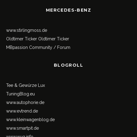
MERCEDES-BENZ
www.stirlingmoss.de
Oldtimer Ticker
Oldtimer Ticker
MBpassion Community / Forum
BLOGROLL
Tee & Gewürze Lux
TuningBlog.eu
www.autophorie.de
www.evtrend.de
www.kleinwagenblog.de
www.smartpit.de
www.wug.info