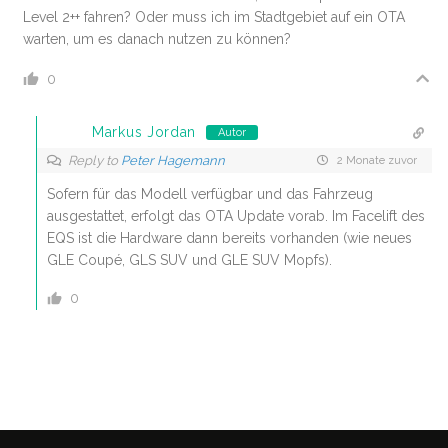
Level 2++ fahren? Oder muss ich im Stadtgebiet auf ein OTA
warten, um es danach nutzen zu können?
0
Markus Jordan
Autor
Reply to
Peter Hagemann
2 Monate zuvor
Sofern für das Modell verfügbar und das Fahrzeug
ausgestattet, erfolgt das OTA Update vorab. Im Facelift des
EQS ist die Hardware dann bereits vorhanden (wie neues
GLE Coupé, GLS SUV und GLE SUV Mopfs).
0