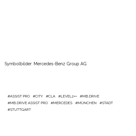
Symbolbilder: Mercedes-Benz Group AG
ASSIST PRO
CITY
CLA
LEVEL2++
MB.DRIVE
MB.DRIVE ASSIST PRO
MERCEDES
MÜNCHEN
STADT
STUTTGART