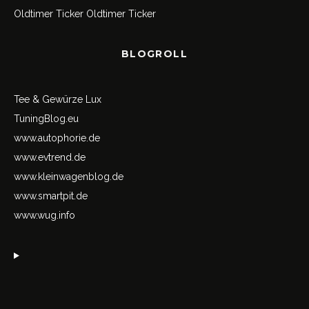
Oldtimer Ticker
Oldtimer Ticker
BLOGROLL
Tee & Gewürze Lux
TuningBlog.eu
www.autophorie.de
www.evtrend.de
www.kleinwagenblog.de
www.smartpit.de
www.wug.info