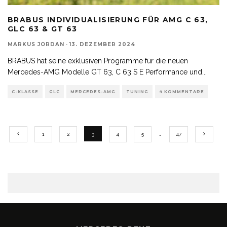
BRABUS INDIVIDUALISIERUNG FÜR AMG C 63,
GLC 63 & GT 63
MARKUS JORDAN
·
13. DEZEMBER 2024
BRABUS hat seine exklusiven Programme für die neuen
Mercedes-AMG Modelle GT 63, C 63 S E Performance und
...
C-KLASSE
GLC
MERCEDES-AMG
TUNING
4 KOMMENTARE
1
2
3
4
5
…
47