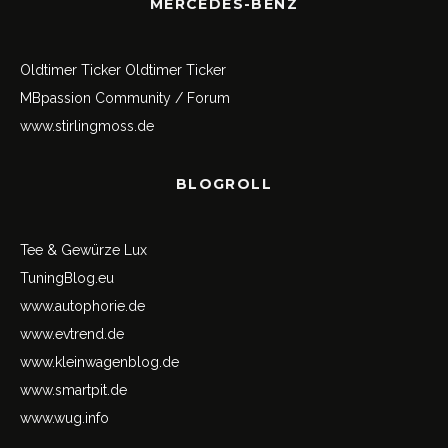
MERCEDES-BENZ
Oldtimer Ticker
Oldtimer Ticker
MBpassion Community / Forum
www.stirlingmoss.de
BLOGROLL
Tee & Gewürze Lux
TuningBlog.eu
www.autophorie.de
www.evtrend.de
www.kleinwagenblog.de
www.smartpit.de
www.wug.info