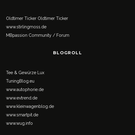
Oldtimer Ticker
Oldtimer Ticker
www.stirlingmoss.de
MBpassion Community / Forum
BLOGROLL
Tee & Gewürze Lux
TuningBlog.eu
www.autophorie.de
www.evtrend.de
www.kleinwagenblog.de
www.smartpit.de
www.wug.info