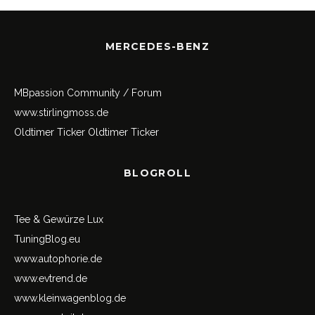
MERCEDES-BENZ
MBpassion Community / Forum
www.stirlingmoss.de
Oldtimer Ticker
Oldtimer Ticker
BLOGROLL
Tee & Gewürze Lux
TuningBlog.eu
www.autophorie.de
www.evtrend.de
www.kleinwagenblog.de