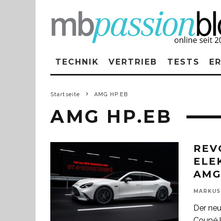
TECHNIK
VERTRIEB
TESTS
E
Startseite
AMG HP.EB
AMG HP.EB
REV
ELE
AMG
MARKUS
Der neu
Coupé k