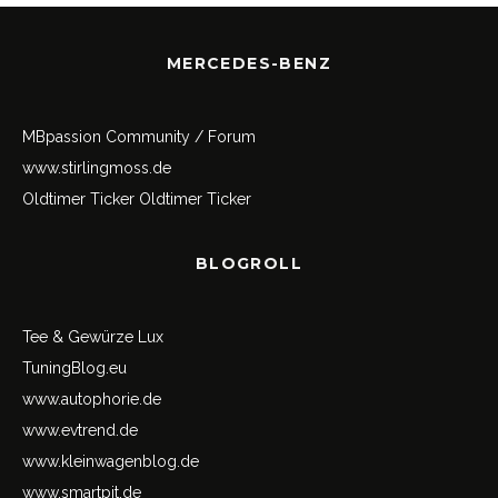
MERCEDES-BENZ
MBpassion Community / Forum
www.stirlingmoss.de
Oldtimer Ticker
Oldtimer Ticker
BLOGROLL
Tee & Gewürze Lux
TuningBlog.eu
www.autophorie.de
www.evtrend.de
www.kleinwagenblog.de
www.smartpit.de