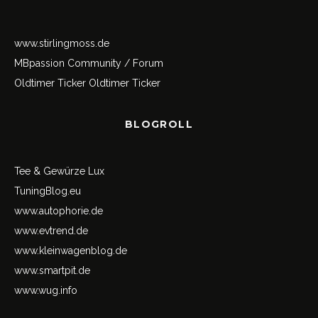
www.stirlingmoss.de
MBpassion Community / Forum
Oldtimer Ticker
Oldtimer Ticker
BLOGROLL
Tee & Gewürze Lux
TuningBlog.eu
www.autophorie.de
www.evtrend.de
www.kleinwagenblog.de
www.smartpit.de
www.wug.info