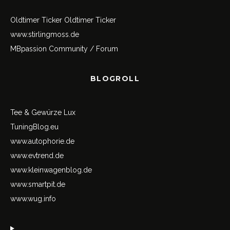
Oldtimer Ticker
Oldtimer Ticker
www.stirlingmoss.de
MBpassion Community / Forum
BLOGROLL
Tee & Gewürze Lux
TuningBlog.eu
www.autophorie.de
www.evtrend.de
www.kleinwagenblog.de
www.smartpit.de
www.wug.info