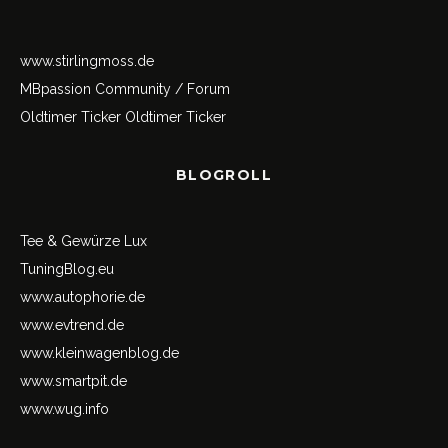
www.stirlingmoss.de
MBpassion Community / Forum
Oldtimer Ticker
Oldtimer Ticker
BLOGROLL
Tee & Gewürze Lux
TuningBlog.eu
www.autophorie.de
www.evtrend.de
www.kleinwagenblog.de
www.smartpit.de
www.wug.info