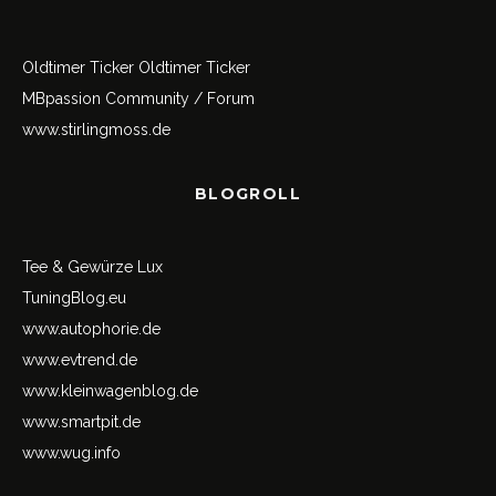
Oldtimer Ticker
Oldtimer Ticker
MBpassion Community / Forum
www.stirlingmoss.de
BLOGROLL
Tee & Gewürze Lux
TuningBlog.eu
www.autophorie.de
www.evtrend.de
www.kleinwagenblog.de
www.smartpit.de
www.wug.info