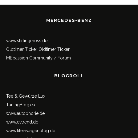
MERCEDES-BENZ
www.stirlingmoss.de
Oldtimer Ticker
Oldtimer Ticker
MBpassion Community / Forum
BLOGROLL
Tee & Gewürze Lux
TuningBlog.eu
www.autophorie.de
www.evtrend.de
www.kleinwagenblog.de