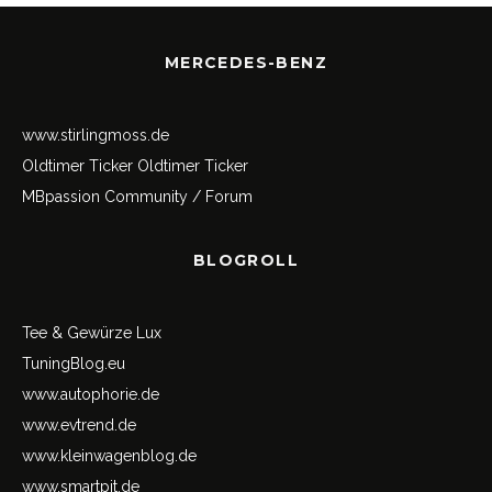
MERCEDES-BENZ
www.stirlingmoss.de
Oldtimer Ticker
Oldtimer Ticker
MBpassion Community / Forum
BLOGROLL
Tee & Gewürze Lux
TuningBlog.eu
www.autophorie.de
www.evtrend.de
www.kleinwagenblog.de
www.smartpit.de