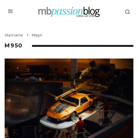
Startseite
M950
M950