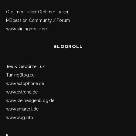
Oldtimer Ticker
Oldtimer Ticker
MBpassion Community / Forum
www.stirlingmoss.de
BLOGROLL
Tee & Gewürze Lux
TuningBlog.eu
www.autophorie.de
www.evtrend.de
www.kleinwagenblog.de
www.smartpit.de
www.wug.info