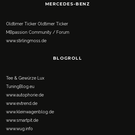
MERCEDES-BENZ
Oldtimer Ticker
Oldtimer Ticker
MBpassion Community / Forum
www.stirlingmoss.de
BLOGROLL
Tee & Gewürze Lux
TuningBlog.eu
www.autophorie.de
www.evtrend.de
www.kleinwagenblog.de
www.smartpit.de
www.wug.info