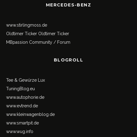
MERCEDES-BENZ
www.stirlingmoss.de
Oldtimer Ticker
Oldtimer Ticker
MBpassion Community / Forum
BLOGROLL
Tee & Gewürze Lux
TuningBlog.eu
www.autophorie.de
www.evtrend.de
www.kleinwagenblog.de
www.smartpit.de
www.wug.info