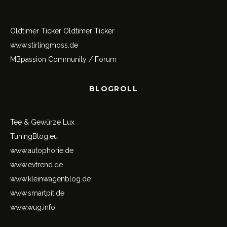
Oldtimer Ticker
Oldtimer Ticker
www.stirlingmoss.de
MBpassion Community / Forum
BLOGROLL
Tee & Gewürze Lux
TuningBlog.eu
www.autophorie.de
www.evtrend.de
www.kleinwagenblog.de
www.smartpit.de
www.wug.info