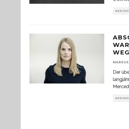
MERCED
ABS
WAR
WEG
MARKUS
Der übe
langjäh
Mercede
MERCED