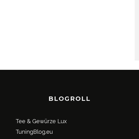
BLOGROLL
Tee & Gewürze Lux
TuningBlog.eu