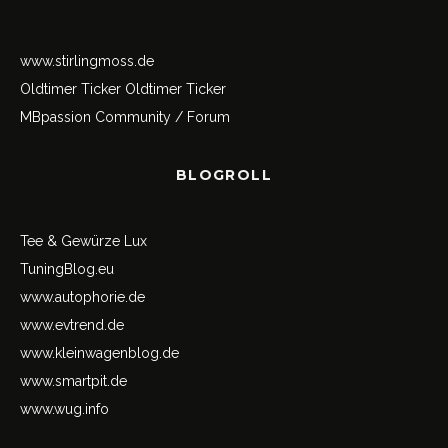
www.stirlingmoss.de
Oldtimer Ticker
Oldtimer Ticker
MBpassion Community / Forum
BLOGROLL
Tee & Gewürze Lux
TuningBlog.eu
www.autophorie.de
www.evtrend.de
www.kleinwagenblog.de
www.smartpit.de
www.wug.info