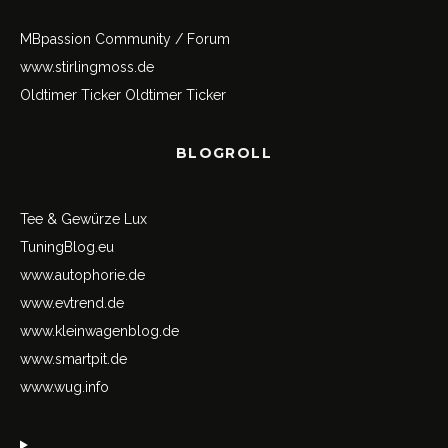
MBpassion Community / Forum
www.stirlingmoss.de
Oldtimer Ticker
Oldtimer Ticker
BLOGROLL
Tee & Gewürze Lux
TuningBlog.eu
www.autophorie.de
www.evtrend.de
www.kleinwagenblog.de
www.smartpit.de
www.wug.info