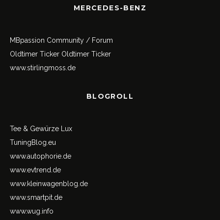
MERCEDES-BENZ
MBpassion Community / Forum
Oldtimer Ticker
Oldtimer Ticker
www.stirlingmoss.de
BLOGROLL
Tee & Gewürze Lux
TuningBlog.eu
www.autophorie.de
www.evtrend.de
www.kleinwagenblog.de
www.smartpit.de
www.wug.info