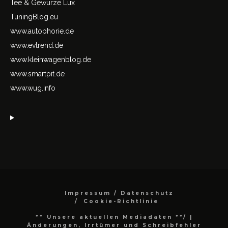
Tee & Gewürze Lux
TuningBlog.eu
www.autophorie.de
www.evtrend.de
www.kleinwagenblog.de
www.smartpit.de
www.wug.info
Impressum / Datenschutz
Cookie-Richtlinie
** Unsere aktuellen Mediadaten **/
|
Änderungen, Irrtümer und Schreibfehler