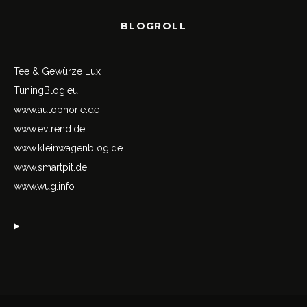
BLOGROLL
Tee & Gewürze Lux
TuningBlog.eu
www.autophorie.de
www.evtrend.de
www.kleinwagenblog.de
www.smartpit.de
www.wug.info