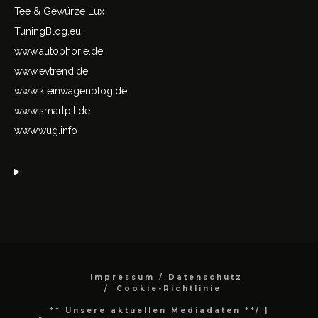
Tee & Gewürze Lux
TuningBlog.eu
www.autophorie.de
www.evtrend.de
www.kleinwagenblog.de
www.smartpit.de
www.wug.info
Impressum / Datenschutz
Cookie-Richtlinie
** Unsere aktuellen Mediadaten **/
|