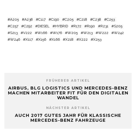
A205
A238
C117
C190
C205
C218
C238
C253
C257
C292
DIESEL
HYBRID
R172
R190
R231
S205
S213
V222
W166
W176
W205
W213
W222
W242
W246
X117
X156
X166
X218
X222
X253
FRÜHERER ARTIKEL
AIRBUS, BLG LOGISTICS UND MERCEDES-BENZ
MACHEN MITARBEITER FIT FÜR DEN DIGITALEN
WANDEL
NÄCHSTER ARTIKEL
AUCH 2017 GUTES JAHR FÜR KLASSISCHE
MERCEDES-BENZ FAHRZEUGE