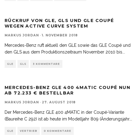
RÜCKRUF VON GLE, GLS UND GLE COUPÉ
WEGEN ACTIVE CURVE SYSTEM
MARKUS JORDAN
·
1. NOVEMBER 2018
Mercedes-Benz ruft aktuell den GLE sowie das GLE Coupé und
den GLS aus dem Produktionszeitraum November 2010 bis
...
GLE
GLS
3 KOMMENTARE
MERCEDES-BENZ GLE 400 4MATIC COUPÉ NUN
AB 72.233 € BESTELLBAR
MARKUS JORDAN
·
27. AUGUST 2018
Der Mercedes-Benz GLE 400 4MATIC in der Coupé-Variante
(Baureihe C 292) ist ab heute im Modelljahr 809 (Änderungsjahr
...
GLE
VERTRIEB
0 KOMMENTARE