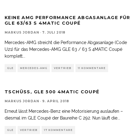
KEINE AMG PERFORMANCE ABGASANLAGE FÜR
GLE 63/63 S 4MATIC COUPÉ
MARKUS JORDAN
·
7. JULI 2018
Mercedes-AMG streicht die Performance Abgasanlage (Code
U21) für das Mercedes-AMG GLE 63 / 63 S 4MATIC Coupé
komplett
...
GLE
MERCEDES-AMG
VERTRIEB
11 KOMMENTARE
TSCHÜSS, GLE 500 4MATIC COUPÉ
MARKUS JORDAN
·
9. APRIL 2018
Erneut lässt Mercedes-Benz eine Motorisierung auslaufen –
diesmal im GLE Coupé der Baureihe C 292. Nun läuft die
...
GLE
VERTRIEB
17 KOMMENTARE