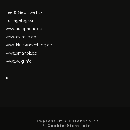
Tee & Gewürze Lux
TuningBlog.eu
www.autophorie.de
www.evtrend.de
www.kleinwagenblog.de
www.smartpit.de
www.wug.info
Impressum / Datenschutz
Cookie-Richtlinie