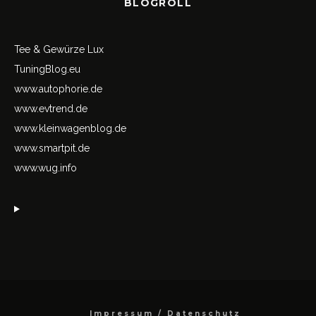
BLOGROLL
Tee & Gewürze Lux
TuningBlog.eu
www.autophorie.de
www.evtrend.de
www.kleinwagenblog.de
www.smartpit.de
www.wug.info
Impressum / Datenschutz