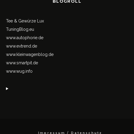
BLOGROLL
Tee & Gewürze Lux
TuningBlog.eu
www.autophorie.de
www.evtrend.de
www.kleinwagenblog.de
www.smartpit.de
www.wug.info
Impressum / Datenschutz