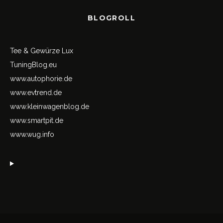
BLOGROLL
Tee & Gewürze Lux
TuningBlog.eu
www.autophorie.de
www.evtrend.de
www.kleinwagenblog.de
www.smartpit.de
www.wug.info