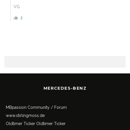
VG
2
MERCEDES-BENZ
MBpassion Community / Forum
www.stirlingmoss.de
Oldtimer Ticker
Oldtimer Ticker