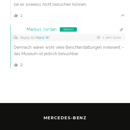
sie es sowieso nicht besuchen können.
1
Markus Jordan
Admin
Reply to
Hans W.
1 Jahr zuvor
Demnach wären wohl viele Berichterstattungen irrelevent –
das Museum ist jedoch besuchbar.
2
MERCEDES-BENZ