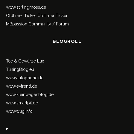
www.stirlingmoss.de
Oldtimer Ticker
Oldtimer Ticker
MBpassion Community / Forum
BLOGROLL
Tee & Gewürze Lux
TuningBlog.eu
www.autophorie.de
www.evtrend.de
www.kleinwagenblog.de
www.smartpit.de
www.wug.info