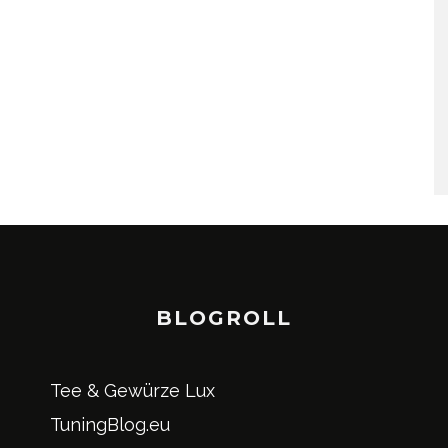
BLOGROLL
Tee & Gewürze Lux
TuningBlog.eu