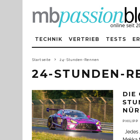
TECHNIK
VERTRIEB
TESTS
E
Startseite
24-Stunden-Rennen
24-STUNDEN-R
DIE
STU
NÜR
PHILIPP
Jedes J
Mekka 