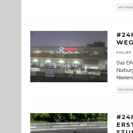
MOTOR
#24
WEG
PHILIPP
Das Eif
Nürburg
Nieders
MOTOR
#24
ERS
STU