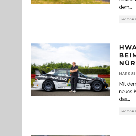
dem
...
MOTOR
HWA
BEI
NÜR
MARKUS
Mit de
neues K
das
...
MOTOR