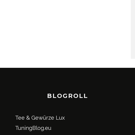
BLOGROLL
Tee & Gewürze Lux
TuningBlog.eu