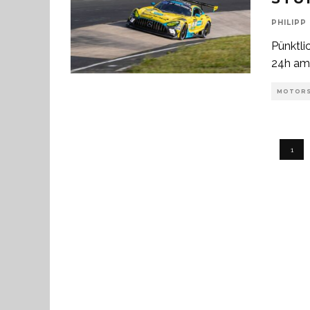
PHILIPP
Pünktli
24h am 
MOTOR
1