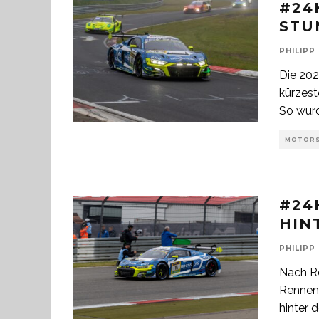
#24
STU
PHILIPP
Die 202
kürzest
So wur
MOTOR
#24
HIN
PHILIPP
Nach R
Rennen
hinter 