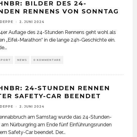
HNBR: BILDER DES 24-
NDEN RENNENS VON SONNTAG
 DEPPE
·
2. JUNI 2024
4er Auflage des 24-Stunden Rennens geht wohl als
en „Eifel-Marathon“ in die lange 24h-Geschichte ein.
de
...
SPORT
NEWS
0 KOMMENTARE
HNBR: 24-STUNDEN RENNEN
TER SAFETY-CAR BEENDET
 DEPPE
·
2. JUNI 2024
ennabbruch am Samstag wurde das 24-Stunden-
 am Nürburgring am Ende fünf Einführungsrunden
dem Safety-Car beendet. Der
...