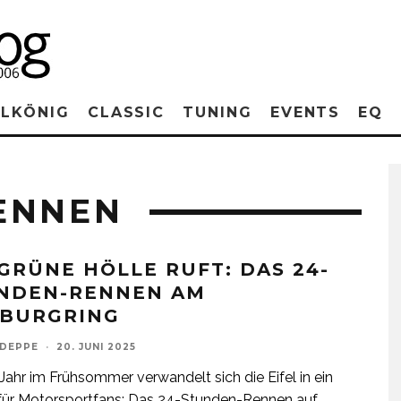
RLKÖNIG
CLASSIC
TUNING
EVENTS
EQ
ENNEN
 GRÜNE HÖLLE RUFT: DAS 24-
NDEN-RENNEN AM
BURGRING
 DEPPE
·
20. JUNI 2025
ahr im Frühsommer verwandelt sich die Eifel in ein
für Motorsportfans: Das 24-Stunden-Rennen auf