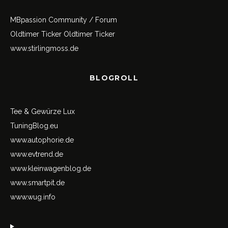
MBpassion Community / Forum
Oldtimer Ticker
Oldtimer Ticker
www.stirlingmoss.de
BLOGROLL
Tee & Gewürze Lux
TuningBlog.eu
www.autophorie.de
www.evtrend.de
www.kleinwagenblog.de
www.smartpit.de
www.wug.info