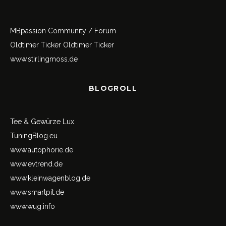
MBpassion Community / Forum
Oldtimer Ticker
Oldtimer Ticker
www.stirlingmoss.de
BLOGROLL
Tee & Gewürze Lux
TuningBlog.eu
www.autophorie.de
www.evtrend.de
www.kleinwagenblog.de
www.smartpit.de
www.wug.info