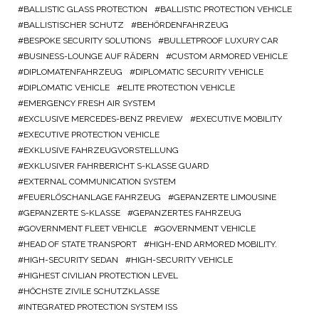
BALLISTIC GLASS PROTECTION
BALLISTIC PROTECTION VEHICLE
BALLISTISCHER SCHUTZ
BEHÖRDENFAHRZEUG
BESPOKE SECURITY SOLUTIONS
BULLETPROOF LUXURY CAR
BUSINESS-LOUNGE AUF RÄDERN
CUSTOM ARMORED VEHICLE
DIPLOMATENFAHRZEUG
DIPLOMATIC SECURITY VEHICLE
DIPLOMATIC VEHICLE
ELITE PROTECTION VEHICLE
EMERGENCY FRESH AIR SYSTEM
EXCLUSIVE MERCEDES-BENZ PREVIEW
EXECUTIVE MOBILITY
EXECUTIVE PROTECTION VEHICLE
EXKLUSIVE FAHRZEUGVORSTELLUNG
EXKLUSIVER FAHRBERICHT S-KLASSE GUARD
EXTERNAL COMMUNICATION SYSTEM
FEUERLÖSCHANLAGE FAHRZEUG
GEPANZERTE LIMOUSINE
GEPANZERTE S-KLASSE
GEPANZERTES FAHRZEUG
GOVERNMENT FLEET VEHICLE
GOVERNMENT VEHICLE
HEAD OF STATE TRANSPORT
HIGH-END ARMORED MOBILITY.
HIGH-SECURITY SEDAN
HIGH-SECURITY VEHICLE
HIGHEST CIVILIAN PROTECTION LEVEL
HÖCHSTE ZIVILE SCHUTZKLASSE
INTEGRATED PROTECTION SYSTEM ISS