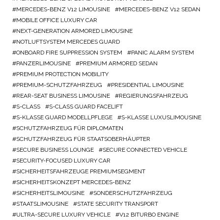
MERCEDES-BENZ V12 LIMOUSINE
MERCEDES-BENZ V12 SEDAN
MOBILE OFFICE LUXURY CAR
NEXT-GENERATION ARMORED LIMOUSINE
NOTLUFTSYSTEM MERCEDES GUARD
ONBOARD FIRE SUPPRESSION SYSTEM
PANIC ALARM SYSTEM
PANZERLIMOUSINE
PREMIUM ARMORED SEDAN
PREMIUM PROTECTION MOBILITY
PREMIUM-SCHUTZFAHRZEUG
PRESIDENTIAL LIMOUSINE
REAR-SEAT BUSINESS LIMOUSINE
REGIERUNGSFAHRZEUG
S-CLASS
S-CLASS GUARD FACELIFT
S-KLASSE GUARD MODELLPFLEGE
S-KLASSE LUXUSLIMOUSINE
SCHUTZFAHRZEUG FÜR DIPLOMATEN
SCHUTZFAHRZEUG FÜR STAATSOBERHÄUPTER
SECURE BUSINESS LOUNGE
SECURE CONNECTED VEHICLE
SECURITY-FOCUSED LUXURY CAR
SICHERHEITSFAHRZEUGE PREMIUMSEGMENT
SICHERHEITSKONZEPT MERCEDES-BENZ
SICHERHEITSLIMOUSINE
SONDERSCHUTZFAHRZEUG
STAATSLIMOUSINE
STATE SECURITY TRANSPORT
ULTRA-SECURE LUXURY VEHICLE
V12 BITURBO ENGINE