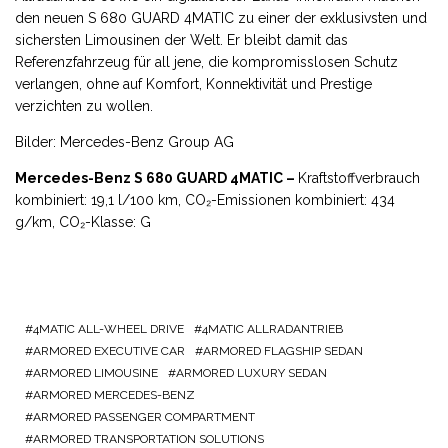
den neuen S 680 GUARD 4MATIC zu einer der exklusivsten und
sichersten Limousinen der Welt. Er bleibt damit das
Referenzfahrzeug für all jene, die kompromisslosen Schutz
verlangen, ohne auf Komfort, Konnektivität und Prestige
verzichten zu wollen.
Bilder: Mercedes-Benz Group AG
Mercedes-Benz S 680 GUARD 4MATIC –
Kraftstoffverbrauch
kombiniert: 19,1 l/100 km, CO₂-Emissionen kombiniert: 434
g/km, CO₂-Klasse: G
4MATIC ALL-WHEEL DRIVE
4MATIC ALLRADANTRIEB
ARMORED EXECUTIVE CAR
ARMORED FLAGSHIP SEDAN
ARMORED LIMOUSINE
ARMORED LUXURY SEDAN
ARMORED MERCEDES-BENZ
ARMORED PASSENGER COMPARTMENT
ARMORED TRANSPORTATION SOLUTIONS