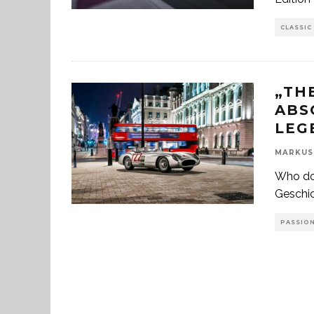
CLASSIC
„TH
ABS
EG
MARKUS
Who do 
Geschic
PASSION