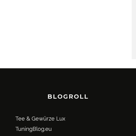
BLOGROLL
Tee & Gewürze Lux
TuningBlog.eu