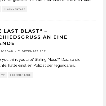
2 KOMMENTARE
E LAST BLAST“ –
CHIEDSGRUSS AN EINE L
ENDE
 JORDAN
·
7. DEZEMBER 2021
you think you are? Stirling Moss?“ Das, so die
hte, hatte einst ein Polizist den legendären
...
 TV
2 KOMMENTARE