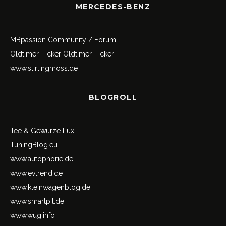
MERCEDES-BENZ
MBpassion Community / Forum
Oldtimer Ticker
Oldtimer Ticker
www.stirlingmoss.de
BLOGROLL
Tee & Gewürze Lux
TuningBlog.eu
www.autophorie.de
www.evtrend.de
www.kleinwagenblog.de
www.smartpit.de
www.wug.info