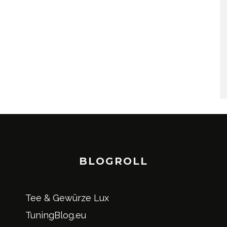
BLOGROLL
Tee & Gewürze Lux
TuningBlog.eu