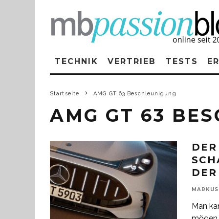
TECHNIK
VERTRIEB
TESTS
E
Startseite
AMG GT 63 Beschleunigung
AMG GT 63 BE
DER
SCH
DER
MARKUS
Man ka
mögen o