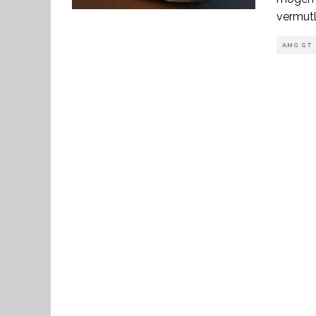
vermutl
AMG GT