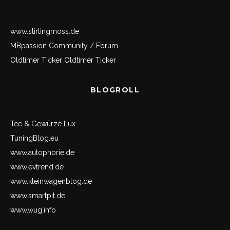
www.stirlingmoss.de
MBpassion Community / Forum
Oldtimer Ticker
Oldtimer Ticker
BLOGROLL
Tee & Gewürze Lux
TuningBlog.eu
www.autophorie.de
www.evtrend.de
www.kleinwagenblog.de
www.smartpit.de
www.wug.info