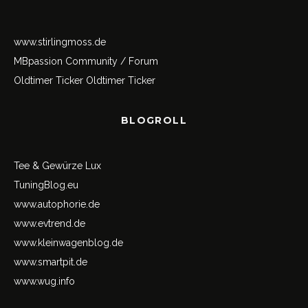
www.stirlingmoss.de
MBpassion Community / Forum
Oldtimer Ticker
Oldtimer Ticker
BLOGROLL
Tee & Gewürze Lux
TuningBlog.eu
www.autophorie.de
www.evtrend.de
www.kleinwagenblog.de
www.smartpit.de
www.wug.info